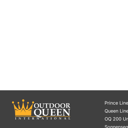
Prince Lin
Queen Lin
OQ 200 Un
Sonnenseg