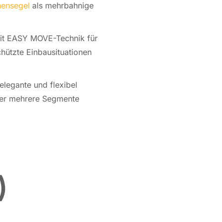
en­segel
als mehr­bah­ni­ge
 mit EASY MO­VE-Tech­nik für
tz­te Ein­bau­si­tua­tio­nen
e­gan­te und fle­xi­bel
 Wer mehrere Seg­men­te
)