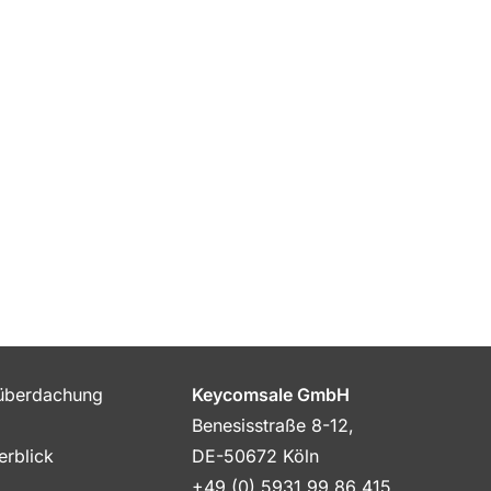
nüberdachung
Keycomsale GmbH
Benesisstraße 8-12,
Kundenbewertungen und Erfahrung
Outdoor Queen
rblick
DE-50672 Köln
+49 (0) 5931 99 86 415