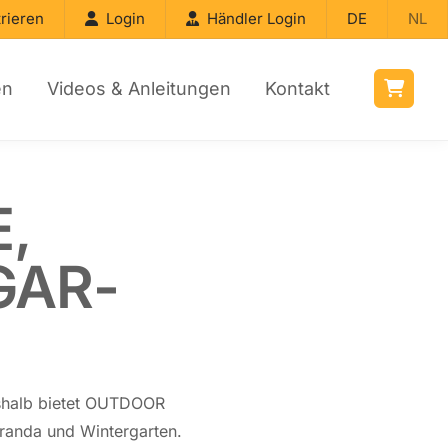
rieren
Login
Händler Login
DE
NL
en
Videos & Anleitungen
Kontakt
,
GAR­
 deshalb bietet OUTDOOR
randa und Win­ter­gar­ten.