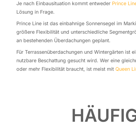
Je nach Ein­bau­si­tua­ti­on kommt ent­we­der
Prince Lin
Lösung in Frage.
Prince Line ist das ein­bah­ni­ge Sonnen­segel im Mar­
größere Fle­xi­bi­li­tät und un­ter­schied­li­che Seg­ment
an be­ste­hen­den Über­da­chun­gen geplant.
Für Terrassen­über­dachungen und Win­ter­gär­ten ist ein
nutz­ba­re Be­schat­tung gesucht wird. Wer eine gleich­
oder mehr Fle­xi­bi­li­tät braucht, ist meist mit
Queen Li
HÄUFIG