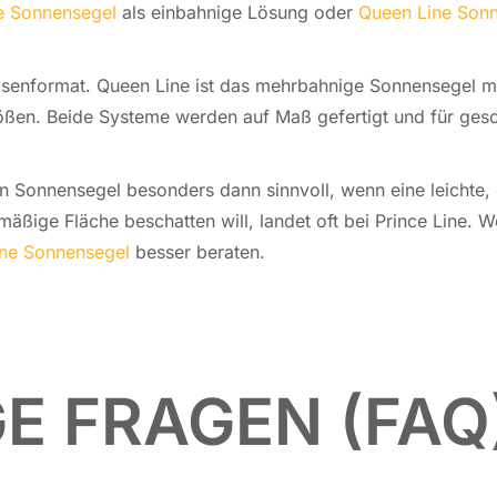
e Sonnen­segel
als ein­bah­ni­ge Lösung oder
Queen Line Sonn
ki­sen­for­mat. Queen Line ist das mehr­bah­ni­ge Sonnen­segel
­grö­ßen. Beide Systeme werden auf Maß ge­fer­tigt und für ge­schü
 Sonnen­segel be­son­ders dann sinn­voll, wenn eine leichte, el
mä­ßi­ge Fläche be­schat­ten will, landet oft bei Prince Line.
ne Sonnen­segel
besser beraten.
E FRAGEN (FAQ