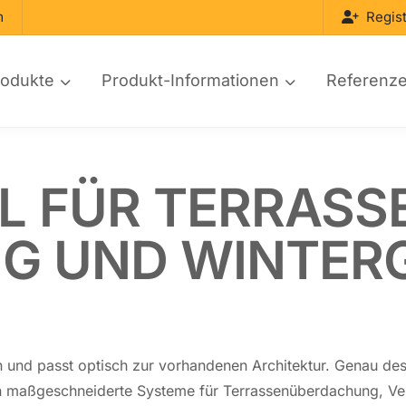
m
Regist
rodukte
Produkt-Informationen
Referenz
 FÜR TER­RAS­SE
G UND WIN­TER­
ten und passt optisch zur vor­han­de­nen Ar­chi­tek­tur. Genau
 maß­ge­schnei­der­te Systeme für Ter­ras­sen­über­da­chung, Ve