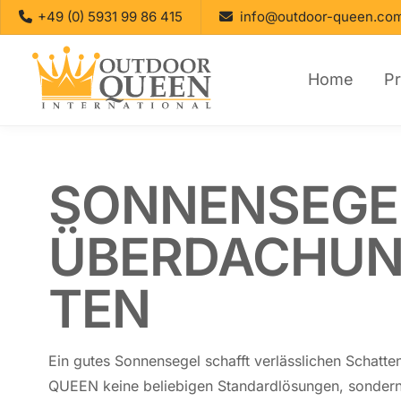
+49 (0) 5931 99 86 415
info@outdoor-queen.co
Home
P
SONNEN­SEGEL
ÜBER­DA­CHUN
TEN
Ein gutes Sonnen­segel schafft ver­läss­li­chen Schat­
QUEEN keine be­lie­bi­gen Stan­dard­lö­sun­gen, sondern