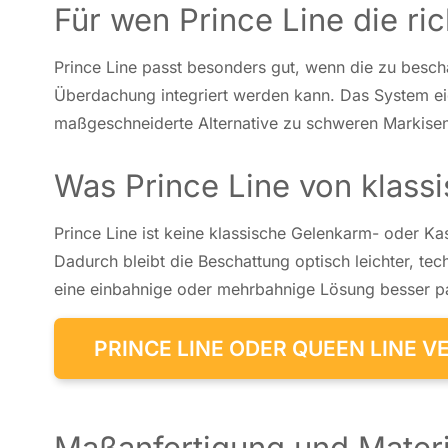
Für wen Prince Line die ric
Prince Line passt be­son­ders gut, wenn die zu be­schat
Über­da­chung in­te­griert werden kann. Das System eig
maß­ge­schnei­der­te Al­ter­na­ti­ve zu schwe­ren Mar­ki­s
Was Prince Line von klass
Prince Line ist keine klas­si­sche Ge­lenk­arm- oder Kas­s
Dadurch bleibt die Be­schat­tung optisch leich­ter, tech
eine ein­bah­ni­ge oder mehr­bah­ni­ge Lösung besser pa
PRINCE LINE ODER QUEEN LINE 
Maßanfertigung und Materi