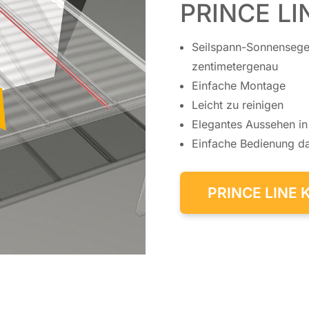
PRINCE LIN
Seil­spann-Sonnen­sege
zen­ti­me­ter­ge­nau
Ein­fa­che Montage
Leicht zu rei­ni­gen
Ele­gan­tes Aus­se­hen i
Ein­fa­che Be­die­nung d
PRINCE LINE 