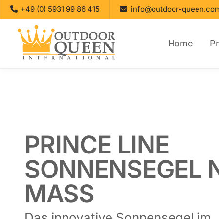
+49 (0) 5931 99 86 415
info@outdoor-queen.co
Home
P
PRINCE LINE
SONNENSEGEL 
MASS
Das innovative Sonnensegel im