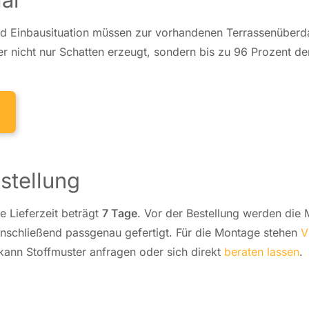
d Ein­bau­si­tua­ti­on müssen zur vor­han­de­nen Ter­ras­sen­über
der nicht nur Schat­ten erzeugt, sondern bis zu 96 Prozent d
stellung
e Lie­fer­zeit beträgt
7 Tage
. Vor der Be­stel­lung werden die
an­schlie­ßend pass­ge­nau ge­fer­tigt. Für die Montage stehen
V
kann Stoff­mus­ter an­fra­gen oder sich direkt
beraten lassen
.