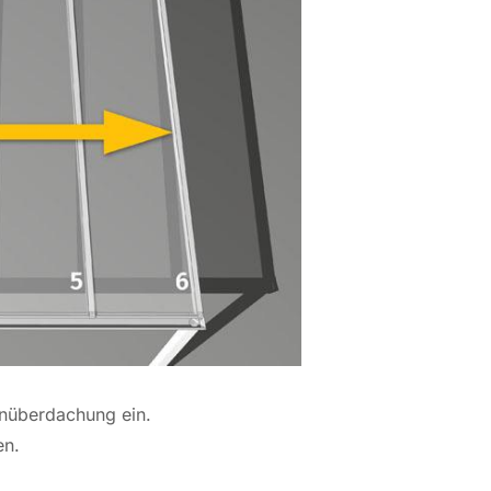
enüberdachung ein.
en.