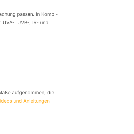
­da­chung passen. In Kom­bi­
er UVA-, UVB-, IR- und
 Maße auf­ge­nom­men, die
ideos und An­lei­tun­gen