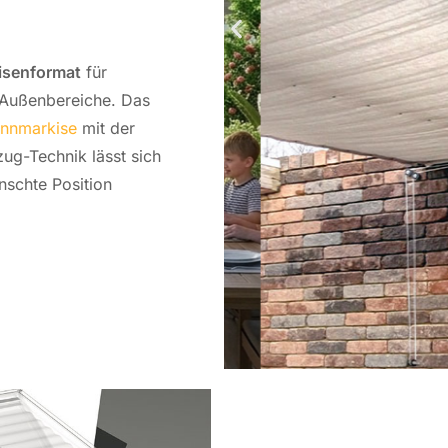
­sen­for­mat
für
u­ßen­be­rei­che. Das
nn­mar­ki­se
mit der
ug-Tech­nik lässt sich
h­te Po­si­ti­on