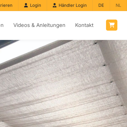
rieren
Login
Händler Login
DE
NL
en
Videos & Anleitungen
Kontakt