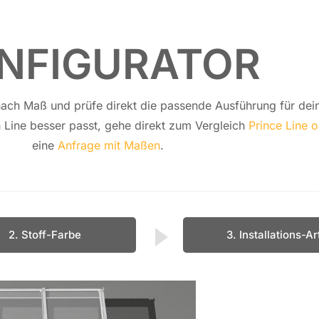
NFIGURATOR
 nach Maß und prüfe direkt die pas­sen­de Aus­füh­rung für dein
n Line besser passt, gehe direkt zum Ver­gleich
Prince Line 
eine
Anfrage mit Maßen
.
2. Stoff-Farbe
3. Installations-Ar