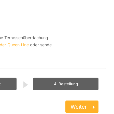
e Ter­ras­sen­über­da­chung.
oder Queen Line
oder sende
t
4. Bestellung
Weiter