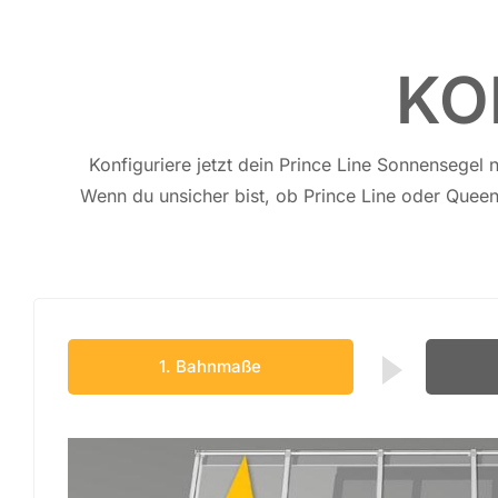
KO
Kon­fi­gu­rie­re jetzt dein Prince Line Sonnen­segel
Wenn du un­si­cher bist, ob Prince Line oder Quee
1. Bahnmaße