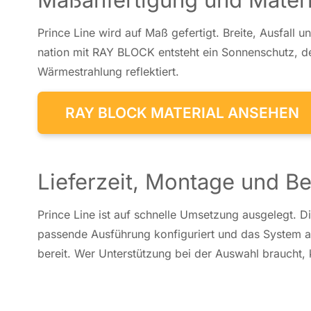
Prince Line wird auf Maß ge­fer­tigt. Breite, Ausfall un
na­ti­on mit RAY BLOCK ent­steht ein Son­nen­schutz, 
Wär­me­strah­lung re­flek­tiert.
RAY BLOCK MATERIAL ANSEHEN
Lieferzeit, Montage und Be
Prince Line ist auf schnel­le Um­set­zung aus­ge­legt. Di
pas­sen­de Aus­füh­rung kon­fi­gu­riert und das System 
bereit. Wer Un­ter­stüt­zung bei der Auswahl braucht, 