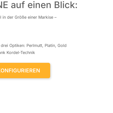
E auf einen Blick:
l in der Größe einer Markise –
n drei Optiken: Perl­mutt, Platin, Gold
ank Kor­del-Tech­nik
KONFIGURIEREN