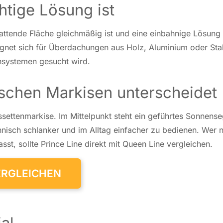
htige Lösung ist
­ten­de Fläche gleich­mä­ßig ist und eine ein­bah­ni­ge Lösung 
net sich für Über­da­chun­gen aus Holz, Alu­mi­ni­um oder Sta
en­sys­te­men gesucht wird.
ischen Markisen unterscheidet
et­ten­mar­ki­se. Im Mit­tel­punkt steht ein ge­führ­tes Sonnen­se
­nisch schlan­ker und im Alltag ein­fa­cher zu be­die­nen. Wer 
sst, sollte Prince Line direkt mit Queen Line ver­glei­chen.
VERGLEICHEN
al