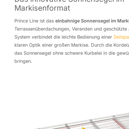
Markisenformat
Prince Line ist das
ein­bah­ni­ge Sonnen­segel im Mar­ki
Terrassen­über­dachungen, Ve­ran­den und ge­schütz­te A
System ver­bin­det die leichte Be­die­nung einer
Seil­spa
klaren Optik einer großen Markise. Durch die Kor­del­z
das Sonnen­segel ohne schwere Kur­be­lei in die ge­wünsc
bringen.