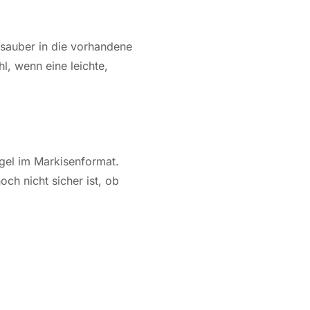
sauber in die vor­han­de­ne
hl, wenn eine leichte,
gel im Mar­ki­sen­for­mat.
noch nicht sicher ist, ob